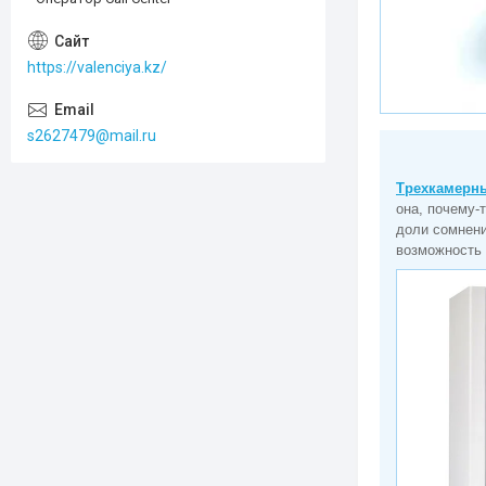
https://valenciya.kz/
s2627479@mail.ru
Трехкамерны
она, почему-
доли сомнени
возможность 