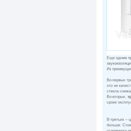
Еще одним п
звукоизоляци
Из преимущес
Во-первых т
это не качес
стекла снижа
Во-вторых,
т
сроке эксплу
В-третьих – 
больше. Сто
усиленного п