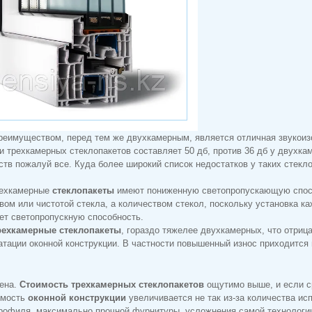
реимуществом, перед тем же двухкамерным, является отличная звукои
и трехкамерных стеклопакетов составляет 50 дб, против 36 дб у двухк
тв пожалуй все. Куда более широкий список недостатков у таких стекл
рехкамерные
стеклопакеты
имеют пониженную светопропускающую спосо
твом или чистотой стекла, а количеством стекол, поскольку установка к
ет светопропускную способность.
рехкамерные стеклопакеты
, гораздо тяжелее двухкамерных, что отриц
атации оконной конструкции. В частности повышенный износ приходитс
цена.
Стоимость трехкамерных стеклопакетов
ощутимо выше, и если ср
имость
оконной конструкции
увеличивается не так из-за количества ис
рофиля, максимально прочной фурнитуры, усложнения самой технологии