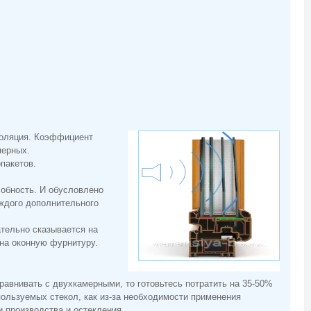
золяция. Коэффициент
амерных.
опакетов.
бность. И обусловлено
аждого дополнительного
ательно сказывается на
я на оконную фурнитуру.
авнивать с двухкамерными, то готовьтесь потратить на 35-50%
пользуемых стекол, как из-за необходимости применения
 производства и остекления.