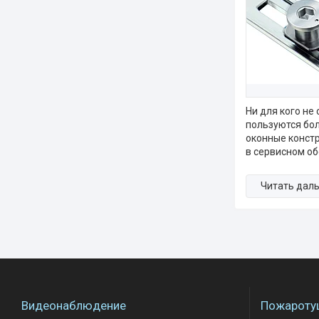
Ни для кого не
пользуются бо
оконные конст
в сервисном о
Видеонаблюдение
Пожароту