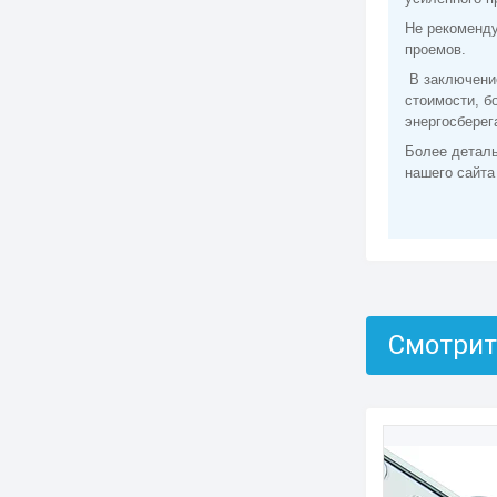
Не рекоменд
проемов.
В заключение
стоимости, б
энергосбере
Более детал
нашего сайта