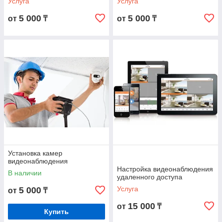
Услуга
Услуга
5 000
5 000
от
₸
от
₸
Установка камер
видеонаблюдения
Настройка видеонаблюдения
В наличии
удаленного доступа
Услуга
5 000
от
₸
15 000
от
₸
Купить