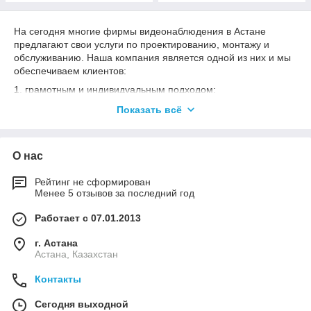
На сегодня многие фирмы видеонаблюдения в Астане
предлагают свои услуги по проектированию, монтажу и
обслуживанию. Наша компания является одной из них и мы
обеспечиваем клиентов:
1. грамотным и индивидуальным подходом;
2. разумными расценками;
Показать всё
3. выгодными условиями сотрудничества;
4. гарантией качества;
О нас
5. осмотром и профилактикой.
Рейтинг не сформирован
Предназначение
Менее 5 отзывов за последний год
Сейчас далеко не самое спокойное время и самый
эффективный способ обеспечить недвижимость
Работает с 07.01.2013
максимальной защитой - это установить системы
видеонаблюдения. Такие аппараты будут фиксировать все
г. Астана
Астана, Казахстан
события, происшествия и действия совершаемые в пределах
видимости объектов.
Контакты
Устройства посредством которых собирается целая система
видеонаблюдения - это особенно необходимые аппараты и у
Сегодня выходной