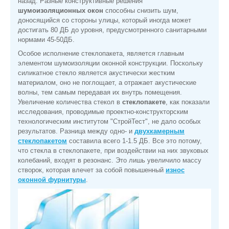
назад. Разные конструктивные решения
шумоизоляционных окон
способны снизить шум,
доносящийся со стороны улицы, который иногда может
достигать 80 ДБ до уровня, предусмотренного санитарными
нормами 45-50ДБ.
Особое исполнение стеклопакета, является главным
элементом шумоизоляции оконной конструкции. Поскольку
силикатное стекло является акустически жестким
материалом, оно не поглощает, а отражает акустические
волны, тем самым передавая их внутрь помещения.
Увеличение количества стекол в
стеклопакете
, как показали
исследования, проводимые проектно-конструкторским
технологическим институтом "СтройТест", не дало особых
результатов. Разница между одно- и
двухкамерным
стеклопакетом
составила всего 1-1.5 ДБ. Все это потому,
что стекла в стеклопакете, при воздействии на них звуковых
колебаний, входят в резонанс. Это лишь увеличило массу
створок, которая влечет за собой повышенный
износ
оконной фурнитуры
.