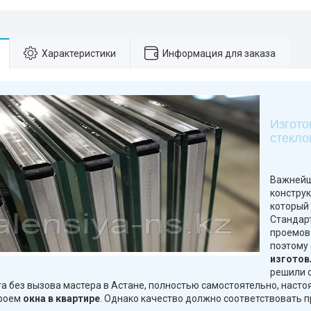
Характеристики
Информация для заказа
Изгото
стекло
Важнейш
констру
который 
Стандар
проемов 
поэтому
изготов
решили 
та без вызова мастера в Астане, полностью самостоятельно, наст
проем
окна в квартире
. Однако качество должно соответствовать 