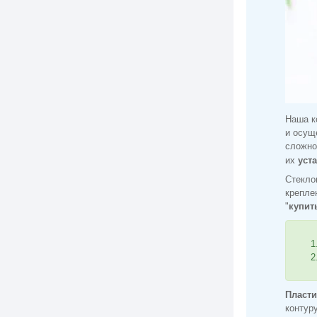
Наша к
и осущ
сложно
их
уст
Стекло
крепле
"
купит
Пласти
контур