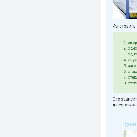
Изготовить 
эне
одн
одно
двух
изго
стек
стек
стек
Это зависит
декоративн
Купи