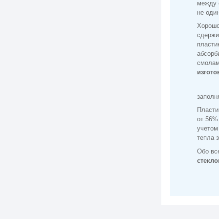
между 
не оди
Хорош
сдержи
пласти
абсорб
смолам
изгото
заполн
Пласти
от 56%
учетом
тепла 
Обо вс
стекло