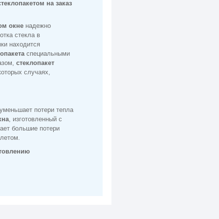
теклопакетом на заказ
ом окне
надежно
отка стекла в
мки находится
опакета
специальными
азом,
стеклопакет
которых случаях,
 уменьшает потери тепла
кна
, изготовленный с
щает большие потери
 летом.
отовлению