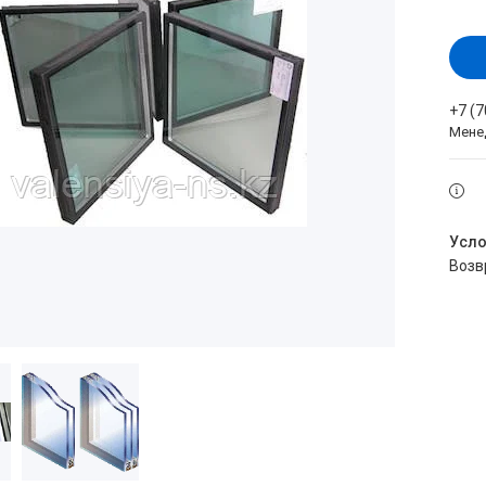
+7 (
Мене
воз