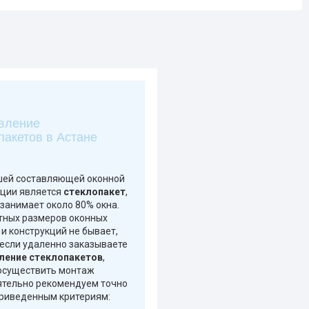
вление
пакетов в Астане
ей составляющей оконной
кции является
стеклопакет
,
занимает около 80% окна.
тных размеров оконных
и конструкций не бывает,
 если удаленно заказываете
ление стеклопакетов
,
осуществить монтаж
оятельно рекомендуем точно
приведенным критериям: