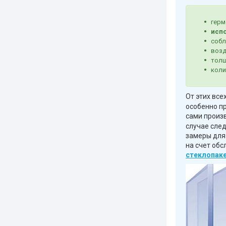
герм
испо
собл
воз
толщ
коли
От этих все
особенно п
сами произ
случае сле
замеры для
на счет об
стеклопак