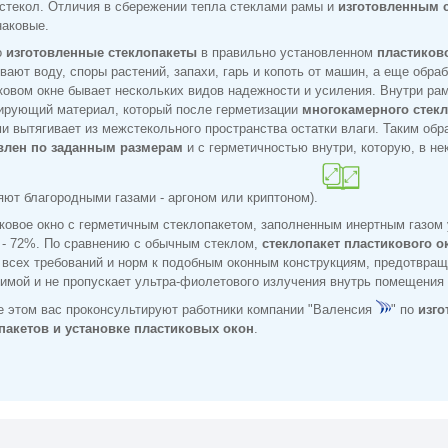
стекол. Отличия в сбережении тепла стеклами рамы и
изготовленным с
наковые.
о
изготовленные стеклопакеты
в правильно установленном
пластиков
вают воду, споры растений, запахи, гарь и копоть от машин, а еще обраб
ковом окне бывает нескольких видов надежности и усиления. Внутри ра
ирующий материал, который после герметизации
многокамерного стекл
и вытягивает из межстекольного пространства остатки влаги. Таким обр
влен по заданным размерам
и с герметичностью внутри, которую, в не
яют благородными газами - аргоном или криптоном).
ковое окно с герметичным стеклопакетом, заполненным инертным газом
 - 72%. По сравнению с обычным стеклом,
стеклопакет пластикового о
 всех требований и норм к подобным оконным конструкциям, предотвра
зимой и не пропускает ультра-фиолетового излучения внутрь помещения
е этом вас проконсультируют работники компании "Валенсия
" по
изг
пакетов и установке пластиковых окон
.