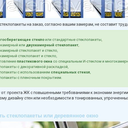
стеклопакеты на заказ, согласно вашим замерам, не составит труд
ргосберегающее стекло
или стандартные стеклопакеты,
окамерный или
двухкамерный стеклопакет
,
камерный стеклопакет и стекло,
камерный стеклопакет и стекло,
товление
пластикового окна
со специальным И-стеклом и многокамер
лопакеты с декоративной раскладкой,
лопакеты с использованием
специальных стекол
,
лопакеты с пленочным покрытием.
 от: проекта ЖК с повышенными требованиями к экономии энергии
ому дизайну стен или необходимости в тонированных, упрочненны
ть стеклопакеты или деревянное окно