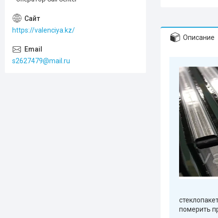
https://valenciya.kz/
Описание
s2627479@mail.ru
стеклопаке
померить 