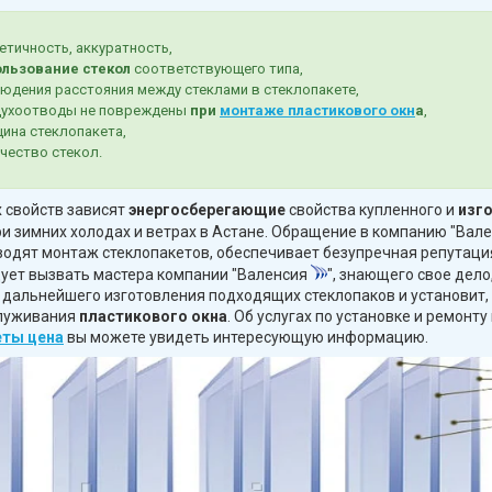
етичность, аккуратность,
льзование стекол
соответствующего типа,
юдения расстояния между стеклами в стеклопакете,
духоотводы не повреждены
при
монтаже пластикового окн
а
,
ина стеклопакета,
чество стекол.
х свойств зависят
энергосберегающие
свойства купленного и
изг
ри зимних холодах и ветрах в Астане. Обращение в компанию
"Вал
водят монтаж стеклопакетов, обеспечивает безупречная репутация
дует вызвать мастера компании "Валенсия
", знающего свое дел
 дальнейшего изготовления подходящих стеклопаков и установит,
служивания
пластикового окна
. Об услугах по установке и ремонту
еты цена
вы можете увидеть интересующую информацию.