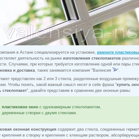
омпания в Астане специализируется на установке,
ремонте пластиковы
ествляет деятельность на рынке
изготовления стеклопакетов
различно
сти. Случаями, при которых требуется изготовление одной или пары сте
ановка и доставка
, также занимается компания "Валенсия
".
пакет представлен как 2 или 3 стекла, разделенные воздушным промежу
нии. Чтобы понять, какой важный смысл несет в себе фраза "
купить окн
ь стеклопакет
", давайте представим в сравнении две оконные рамы:
пластиковое окно
с однокамерным стеклопакетом,
деревянные створки с двумя стеклами.
ковая оконная конструкция
содержит два стекла, соединенных гермет
у крепления в створку и крепления с клеющим раствором, абсорбирующ