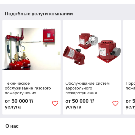
Подобные услуги компании
Техническое
Обслуживание систем
Пор
обслуживание газового
аэрозольного
пож
пожаротушения
пожаротушения
50 000
50 000
от
₸/
от
₸/
от
услуга
услуга
усл
О нас