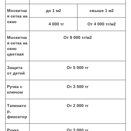
Москитна
до 1 м
2
свыше 1 м
2
я сетка на
окно
4 000 тг
От 4 000 тг/м
2
Москитна
От 8 000 тг/м
2
я сетка на
окно
цветная
Защита
От 5 000 тг
от детей
Ручка с
От 3 500 тг
ключом
Тапинато
От 2 000 тг
р,
фиксатор
Ручка
От 3 000 тг