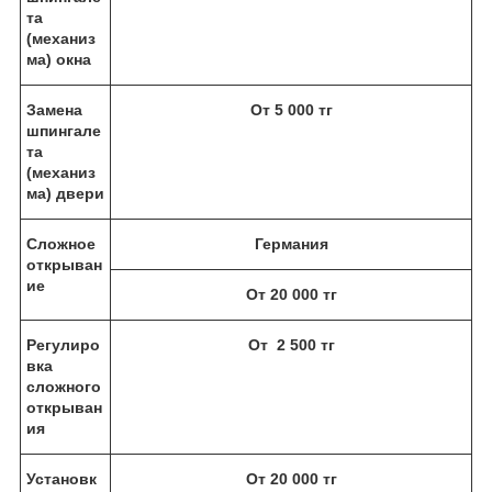
та
(механиз
ма) окна
Замена
От 5 000 тг
шпингале
та
(механиз
ма) двери
Сложное
Германия
открыван
ие
От 20 000 тг
Регулиро
От 2 500 тг
вка
сложного
открыван
ия
Установк
От 20 000 тг