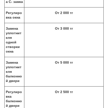
а С- замка
Регулиро
От 2 000 тг
вка окна
Замена
От 3 000 тг
уплотнит
еля
одной
створки
окна
Замена
От 5 000 тг
уплотнит
еля
балконно
й двери
Регулиро
От 2 500 тг
вка
балконно
й двери