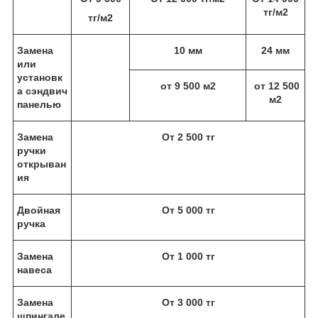
тг/м
2
тг/м
2
Замена
10 мм
24 мм
или
установк
от 9 500 м
2
от 12 500
а сэндвич
м
2
панелью
Замена
От 2 500 тг
ручки
открыван
ия
Двойная
От 5 000 тг
ручка
Замена
От 1 000 тг
навеса
Замена
От 3 000 тг
шпингале