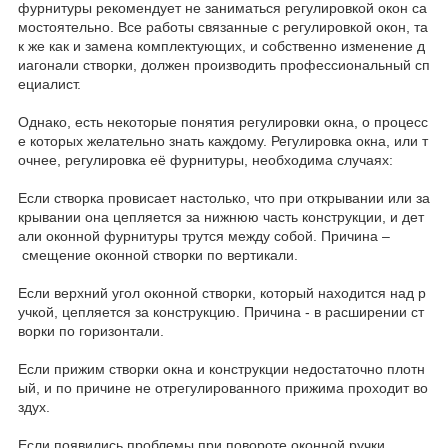
фурнитуры рекомендует не заниматься регулировкой окон са
мостоятельно. Все работы связанные с регулировкой окон, та
к же как и замена комплектующих, и собственно изменение д
иагонали створки, должен производить профессиональный сп
ециалист.
Однако, есть некоторые понятия регулировки окна, о процесс
е которых желательно знать каждому. Регулировка окна, или т
очнее, регулировка её фурнитуры, необходима случаях:
Если створка провисает настолько, что при открывании или за
крывании она цепляется за нижнюю часть конструкции, и дет
али оконной фурнитуры трутся между собой. Причина –
смещение оконной створки по вертикали.
Если верхний угол оконной створки, который находится над р
учкой, цепляется за конструкцию. Причина - в расширении ст
ворки по горизонтали.
Если прижим створки окна и конструкции недостаточно плотн
ый, и по причине не отрегулированного прижима проходит во
здух.
Если появились проблемы при повороте оконной ручки.