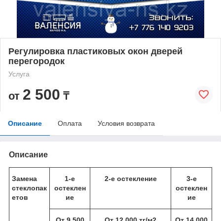
Регулировка пластиковых окон дверей
перегородок
Услуга
2 500
от
₸
Описание
Оплата
Условия возврата
Описание
Замена
1-е
2-е остекление
3-е
стеклопак
остеклен
остеклен
етов
ие
ие
От 9 500
От 12 000 тг/м
2
От 14 000