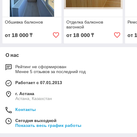
Обшивка балконов
Отделка балконов
Ремо
вагонкой
18 000
18 000
от
₸
от
₸
от
О нас
Рейтинг не сформирован
Менее 5 отзывов за последний год
Работает с 07.01.2013
г. Астана
Астана, Казахстан
Контакты
Сегодня выходной
Показать весь график работы