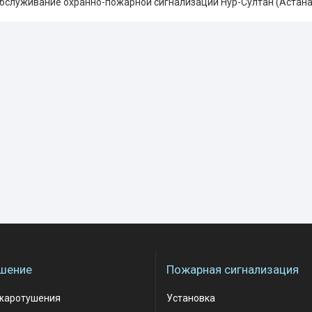
бслуживание охранно-пожарной сигнализации Нур-Султан (Астана
шение
Пожарная сигнализация
жаротушения
Установка