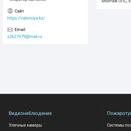
Монтаж ОПС, о
https://valenciya.kz/
s2627479@mail.ru
Видеонаблюдение
Пожароту
Уличные камеры
Системы по