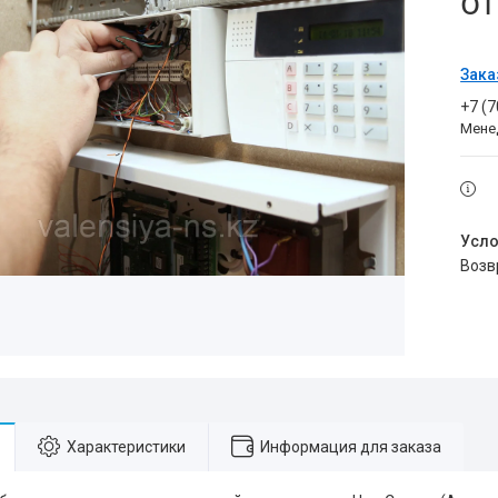
о
Зака
+7 (
Мене
воз
Характеристики
Информация для заказа