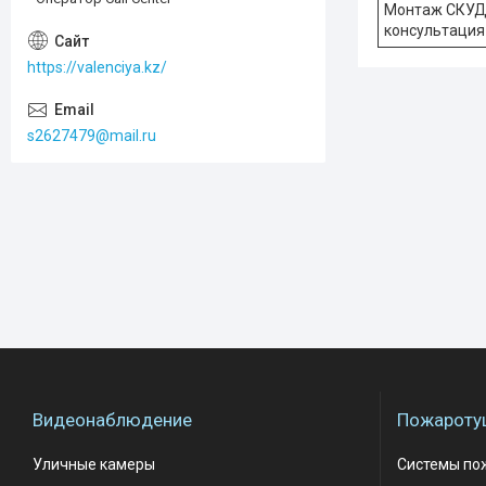
Монтаж СКУД 
консультация п
https://valenciya.kz/
s2627479@mail.ru
Видеонаблюдение
Пожароту
Уличные камеры
Системы по