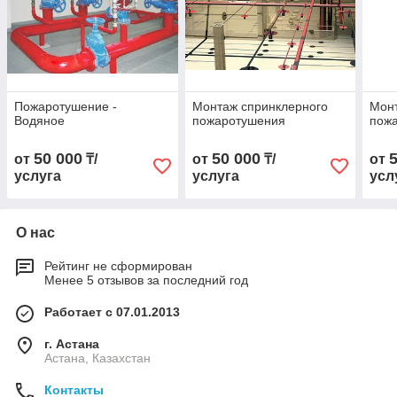
Пожаротушение -
Монтаж спринклерного
Монт
Водяное
пожаротушения
пож
50 000
50 000
от
₸/
от
₸/
от
услуга
услуга
усл
О нас
Рейтинг не сформирован
Менее 5 отзывов за последний год
Работает с 07.01.2013
г. Астана
Астана, Казахстан
Контакты