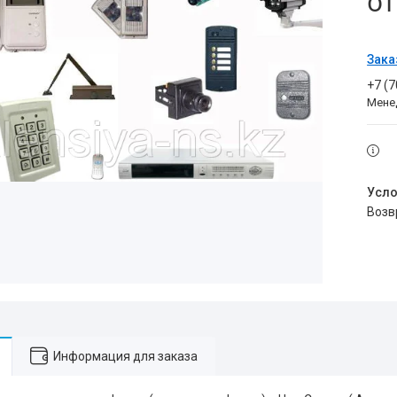
о
Зака
+7 (
Мене
воз
Информация для заказа