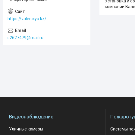
Установка и о
компании Вален
https://valenciya.kz/
s2627479@mail.ru
Видеонаблюдение
Пожароту
Уличные камеры
Системы по