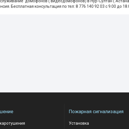
бслуживание домофонов ( видеодомофонов) в Нур-Султан ( Астана)
сия. Бесплатная консультация по тел: 8 776 140 92 03 с 9.00 до 18.
шение
Пожарная сигнализация
жаротушения
Установка