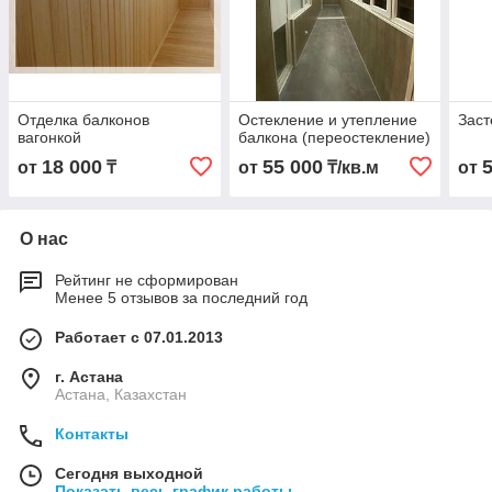
Отделка балконов
Остекление и утепление
Заст
вагонкой
балкона (переостекление)
18 000
55 000
от
₸
от
₸/кв.м
от
О нас
Рейтинг не сформирован
Менее 5 отзывов за последний год
Работает с 07.01.2013
г. Астана
Астана, Казахстан
Контакты
Сегодня выходной
Показать весь график работы