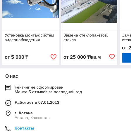
Установка монтаж систем
Замена стеклопакетов,
Заме
видеонаблюдения
стекла
стек
от
5 000
25 000
от
₸
от
₸/кв.м
О нас
Рейтинг не сформирован
Менее 5 отзывов за последний год
Работает с 07.01.2013
г. Астана
Астана, Казахстан
Контакты