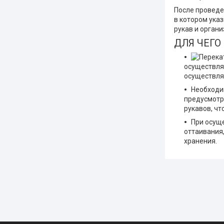
После проведе
в котором ука
рукав и орган
ДЛЯ ЧЕГО
осуществлят
осуществля
Необходи
предусмотр
рукавов, ч
При осуще
оттаивания,
хранения.