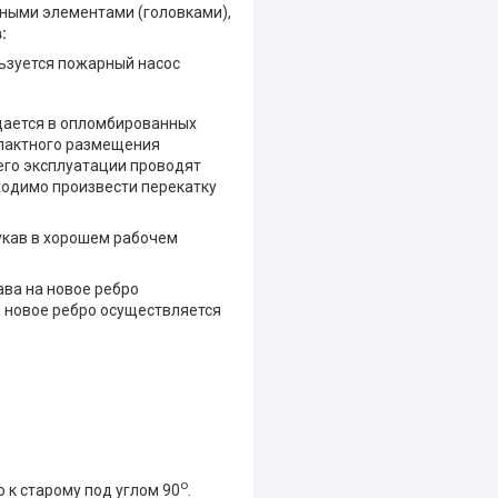
ными элементами (головками),
:
льзуется пожарный насос
щается в опломбированных
мпактного размещения
 его эксплуатации проводят
ходимо произвести перекатку
укав в хорошем рабочем
ва на новое ребро
а новое ребро осуществляется
о
 к старому под углом 90
.