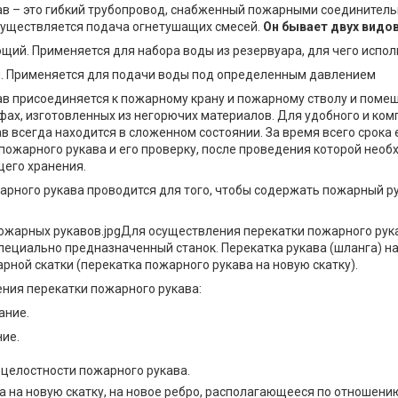
в – это гибкий трубопровод, снабженный пожарными соединитель
существляется подача огнетушащих смесей.
Он бывает двух видов
щий. Применяется для набора воды из резервуара, для чего испо
. Применяется для подачи воды под определенным давлением
в присоединяется к пожарному крану и пожарному стволу и поме
ах, изготовленных из негорючих материалов. Для удобного и ко
в всегда находится в сложенном состоянии. За время всего срока
пожарного рукава и его проверку, после проведения которой необ
его хранения.
арного рукава проводится для того, чтобы содержать пожарный р
Для осуществления перекатки пожарного рука
пециально предназначенный станок. Перекатка рукава (шланга) н
рной скатки (перекатка пожарного рукава на новую скатку).
ния перекатки пожарного рукава:
ание.
ие.
 целостности пожарного рукава.
 на новую скатку, на новое ребро, располагающееся по отношению