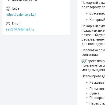
Пожарный рука
по которому о
Всасываю
https://valenciya.kz/
Напорный
Пожарный рука
s2627479@mail.ru
пожарных шкаф
пожарный рука
расправление 
для последующ
Перекатка пож
состоянии.
применяется с
методом одина
Этапы проведе
Раскатыв
Промыван
Сушка.
Проверка
Перемотка