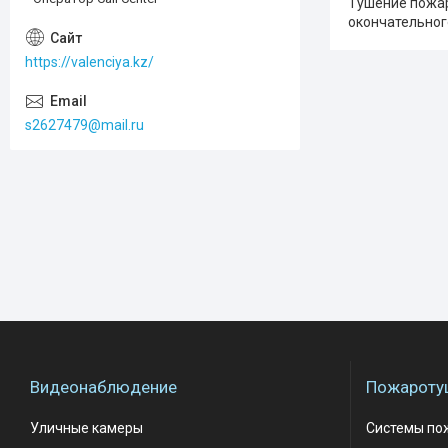
Тушение пожар
окончательног
https://valenciya.kz/
s2627479@mail.ru
Видеонаблюдение
Пожароту
Уличные камеры
Системы по