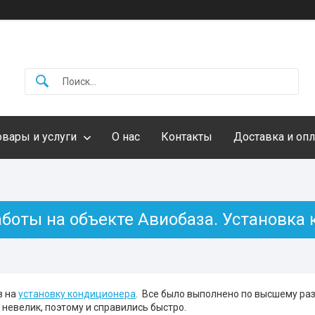
овары и услуги
О нас
Контакты
Доставка и опл
аботы на объекте Авиобаза. Установка
з на
установку кондиционера
. Все было выполнено по высшему разр
невелик, поэтому и справились быстро.