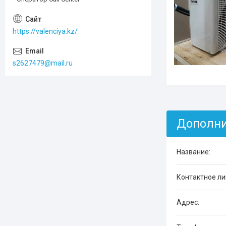
https://valenciya.kz/
s2627479@mail.ru