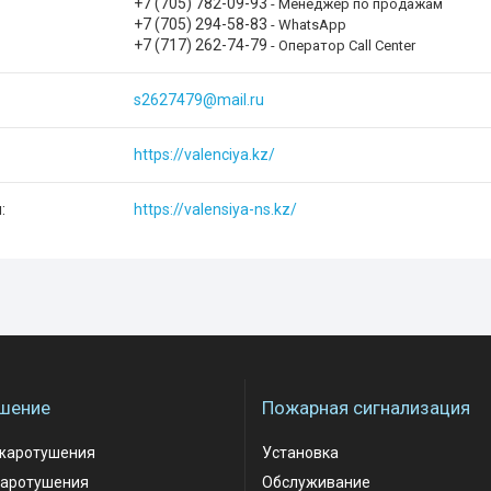
+7 (705) 782-09-93
Менеджер по продажам
+7 (705) 294-58-83
WhatsApp
+7 (717) 262-74-79
Оператор Call Center
s2627479@mail.ru
https://valenciya.kz/
https://valensiya-ns.kz/
шение
Пожарная сигнализация
жаротушения
Установка
аротушения
Обслуживание