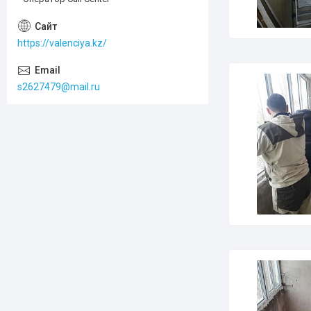
https://valenciya.kz/
s2627479@mail.ru