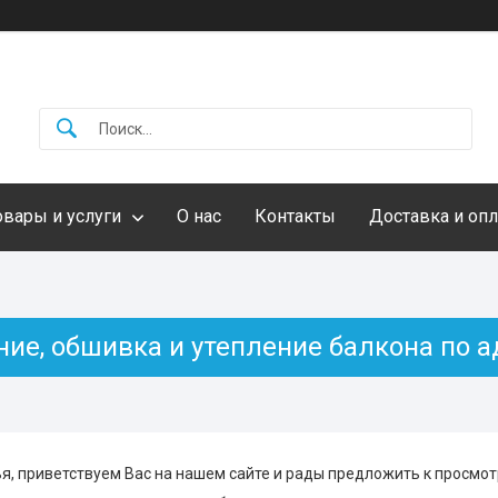
овары и услуги
О нас
Контакты
Доставка и опл
ние, обшивка и утепление балкона по а
я, приветствуем Вас на нашем сайте и рады предложить к просмот