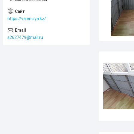
https://valenciya.kz/
s2627479@mail.ru