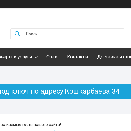
овары и услуги
О нас
Контакты
Доставка и опл
под ключ по адресу Кошкарбаева 34
важаемые гости нашего сайта!