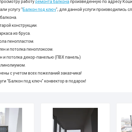
просмотру работу
ремонта балкона
произведенную по адресу Кошк
ли услугу "
Балкон под ключ
", для данной услуги производились 
 балкона.
тарой конструкции.
аркаса из бруса.
пола пенопластом.
тен и потолка пеноплэксом.
ен и потолка декор-панелью (ПВХ панель)
а линолиумом.
ены с учетом всех пожеланий заказчика!
луги "Балкон под ключ" конвектор в подарок!