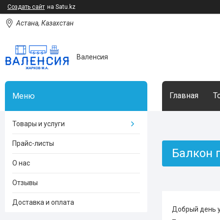
Создать сайт
на Satu.kz
Астана, Казахстан
Валенсия
Главная
Т
Товары и услуги
Прайс-листы
Балкон 
О нас
Отзывы
Доставка и оплата
Добрый день у